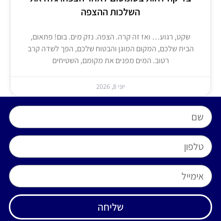
השלכות ההצפה
שקט, רגוע… ואז זה קרה. הצפה. נזק מים. בום! פתאום,
הבית שלכם, המקום המוגן והבטוח שלכם, הפך לשדה קרב
רטוב. המים מפנים את מקומם, השטיחים
יוני 8, 2026
שליחה