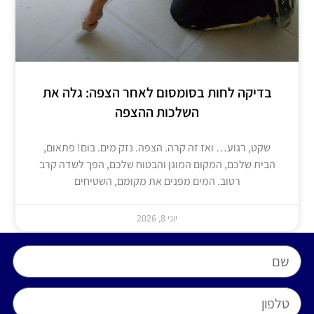
בדיקה לחות בסומסום לאחר הצפה: גלה את
השלכות ההצפה
שקט, רגוע… ואז זה קרה. הצפה. נזק מים. בום! פתאום,
הבית שלכם, המקום המוגן והבטוח שלכם, הפך לשדה קרב
רטוב. המים מפנים את מקומם, השטיחים
יוני 8, 2026