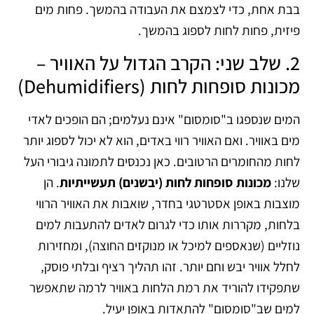
בבת אחת, כדי לצמצם את העבודה בהמשך. פחות מים
פיזית, פחות לחות לספוג בהמשך.
2. שלב שני: הקרב הגדול על האוויר –
מכונות סופחות לחות (Dehumidifiers)
המים שנספגו ב"סומסום" אינם נעלמים; הם הופכים לאדי
מים באוויר. ואם האוויר רווי באדים, הוא לא יכול לספוג יותר
לחות מהחומרים הרטובים. כאן נכנסים לתמונה גיבורי העל
שלנו:
מכונות סופחות לחות (יבשנים) תעשייתיות
. הן
מוצבות באופן אסטרטגי בחדר, שואבות את האוויר הרווי
בלחות, מקררות אותו כדי לגרום לאדים להתעבות למים
נוזליים (שנאספים למיכל או מנוקזים החוצה), ומחזירות
לחלל אוויר יבש וחם יותר. זהו תהליך רציף ובלתי פוסק,
שתפקידו להוריד את רמת הלחות באוויר לרמה שתאפשר
למים שב"סומסום" להתאדות באופן יעיל.