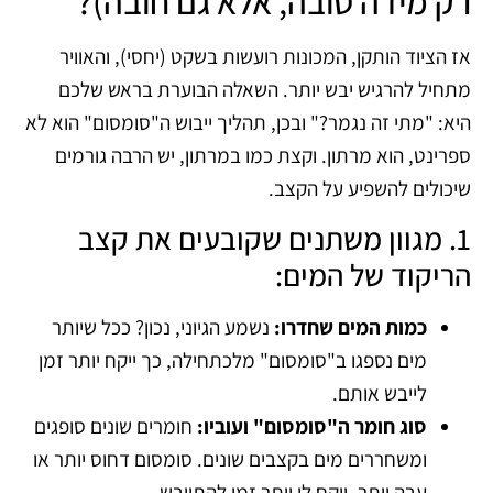
רק מידה טובה, אלא גם חובה)?
אז הציוד הותקן, המכונות רועשות בשקט (יחסי), והאוויר
מתחיל להרגיש יבש יותר. השאלה הבוערת בראש שלכם
היא: "מתי זה נגמר?" ובכן, תהליך ייבוש ה"סומסום" הוא לא
ספרינט, הוא מרתון. וקצת כמו במרתון, יש הרבה גורמים
שיכולים להשפיע על הקצב.
1. מגוון משתנים שקובעים את קצב
הריקוד של המים:
כמות המים שחדרו:
נשמע הגיוני, נכון? ככל שיותר
מים נספגו ב"סומסום" מלכתחילה, כך ייקח יותר זמן
לייבש אותם.
סוג חומר ה"סומסום" ועוביו:
חומרים שונים סופגים
ומשחררים מים בקצבים שונים. סומסום דחוס יותר או
עבה יותר, ייקח לו יותר זמן להתייבש.