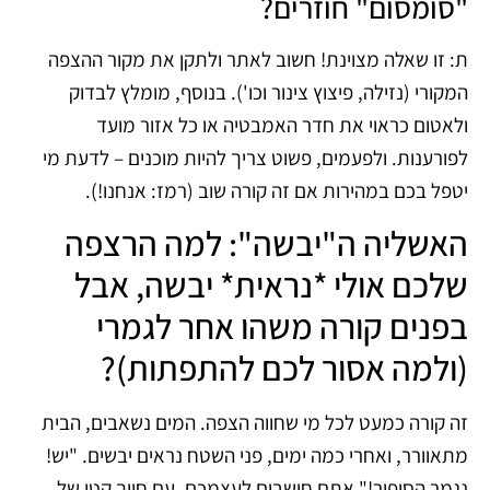
"סומסום" חוזרים?
ת: זו שאלה מצוינת! חשוב לאתר ולתקן את מקור ההצפה
המקורי (נזילה, פיצוץ צינור וכו'). בנוסף, מומלץ לבדוק
ולאטום כראוי את חדר האמבטיה או כל אזור מועד
לפורענות. ולפעמים, פשוט צריך להיות מוכנים – לדעת מי
יטפל בכם במהירות אם זה קורה שוב (רמז: אנחנו!).
האשליה ה"יבשה": למה הרצפה
שלכם אולי *נראית* יבשה, אבל
בפנים קורה משהו אחר לגמרי
(ולמה אסור לכם להתפתות)?
זה קורה כמעט לכל מי שחווה הצפה. המים נשאבים, הבית
מתאוורר, ואחרי כמה ימים, פני השטח נראים יבשים. "יש!
נגמר הסיפור!" אתם חושבים לעצמכם, עם חיוך קטן של