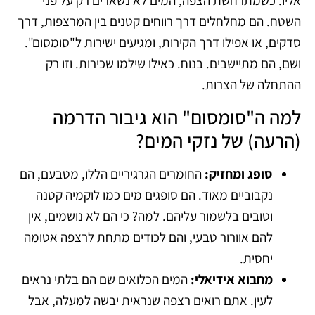
אליו. כשמתרחשת הצפה, המים לא נשארים רק על פני
השטח. הם מחלחלים דרך רווחים קטנים בין המרצפות, דרך
סדקים, או אפילו דרך הקירות, ומגיעים ישירות ל"סומסום".
ושם, הם מתיישבים. בנוח. כאילו שילמו שכירות. וזו רק
ההתחלה של הצרות.
למה ה"סומסום" הוא גיבור הדרמה
(הרעה) של נזקי המים?
סופג ומחזיק:
החומרים הגרגיריים הללו, מטבעם, הם
נקבוביים מאוד. הם סופגים מים כמו לוקמיה קטנה
וטובים בלשמור עליהם. למה? כי הם לא נושמים, אין
להם אוורור טבעי, והם לכודים מתחת לרצפה אטומה
יחסית.
מחבוא אידיאלי:
המים הכלואים שם הם בלתי נראים
לעין. אתם רואים רצפה שנראית יבשה למעלה, אבל