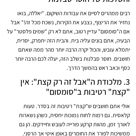
רבים ממהרים לסיים את עבודות השיקום. "יאללה, בואו
נחזיר את הריצוף, נצבע את הקירות, נשכח מכל זה!" אבל
אם ה"סומסום" עדיין רטוב, אתם לא רק "שמים פלסטר" על
הבעיה, אתם בונים עליה בית. והבית הזה יתפרק, יסריח,
יתמלא עובש, והכול יקרה הרבה יותר מהר ממה שאתם
חושבים. חוסר סבלנות בשלב הזה, יעלה לכם הרבה יותר
כסף וכאב ראש בהמשך הדרך.
3. מלכודת ה"אבל זה רק קצת": אין
"קצת" רטיבות ב"סומסום"
אולי אתם חושבים ש"קצת" רטיבות זה בסדר. טעות
קלאסית. גם רמות לחות נמוכות יחסית, כשהן נשארות
לאורך זמן, מהוות קרקע פורייה לעובש וחיידקים. הן גם
ממשיכות לפורר את החומרים באופן איטי אך הרסני.