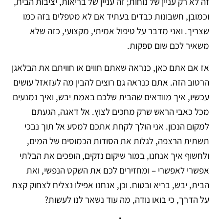
זה לא רק עניין של נוחות; זה עניין של בריאות, יציבות הבית,
וכמובן, חשבונות כבדים בעתיד אם לא מטפלים בזה כמו
שצריך. ואני מדבר על טיפול אמיתי, מקצועי, כזה שלא
משאיר לכם שום ספקות.
אז אם אתם כאן, כנראה שאתם חווים או חוויתם את הבלאגן
הרטוב הזה. אתם כנראה גם רוצים להבין מה לעזאזל עושים
עכשיו, איך מוודאים שהבית שלכם באמת יבש, ואיך נמנעים
מכל כאבי הראש שרק מחכים לצוץ. אל דאגה, הגעתם
למקום הנכון. אני הולך לקחת אתכם למסע אל תוך נבכי
תשתית הרצפה, לגלות את הסודות הכמוסים של המים,
ולחשוף איך אנחנו, במור שיקום נזקים, הופכים את הבלתי
אפשרי לאפשרי – ומחזירים לכם את השקט הנפשי, ואת
הבית, יבש, בריא ובטוח. וכן, אנחנו אפילו נצליח לצחוק קצת
על הדרך, כי בואו נודה, מה עוד נשאר לנו לעשות?