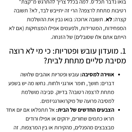
בואו נדבר תכל'ס. למה בכלל צריך להתרגש מ"קצת"
רטיבות מתחת לרצפה? הרי זה יתייבש לבד, לא? תשובה
קצרה:
לא
. תשובה ארוכה: בואו נבין את ההשלכות
המפחידות, המטרידות, ולפעמים אפילו המצחיקות (אם לא
הייתם אתם אלו שסובלים) של הזנחה.
1. מועדון עובש ופטריות: כי מי לא רוצה
מסיבת סליים מתחת לבית?
אווירה למסיבה:
עובש ופטריות אוהבים שלושה
דברים: חושך, חומר אורגני ולחות. נחשו מה יש בשפע
מתחת לרצפה רטובה? בדיוק. סביבה מושלמת
למסיבה פרועה של מיקרואורגניזמים.
הצבעים החדשים של הבית:
אל תתפלאו אם יום אחד
תראו כתמים שחורים, ירוקים או אפילו ורודים
מבצבצים מהפנלים, מהקירות או בין המרצפות. זה