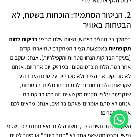
ייבוש חלקי או מהיר מדי.
2. הניטור המתמיד: הוכחות בשטח, לא
הבטחות באוויר
במהלך כל תהליך הייבוש, הצוות שלנו מבצע
בדיקות לחות
תקופתיות
באמצעות הציוד המתקדם שתיארתי קודם
(בעיקר הבדיקות הגרווימטריות והקפילריות). אנחנו עוקבים
אחר רמת הלחות ב"סומסום" במדויק, יום אחר יום. אנחנו
לא מנתקים את הציוד ולא מכריזים על סיום העבודה עד
שקריאות הלחות חוזרות לרמות הנורמליות והבטוחות,
שנקבעות על פי תקנים מקצועיים. זה כמו בדיקת דם –
אנחנו לא סתם אומרים שאתם בריאים, אנחנו מראים לכם
את המספרים!
השקיפות הזו חשובה לנו, וחשובה לכם. היא נותנת לכם שקט
נפשי, ומבטיחה שאף אחד לא "חתך פינות" או מיהר לסיים