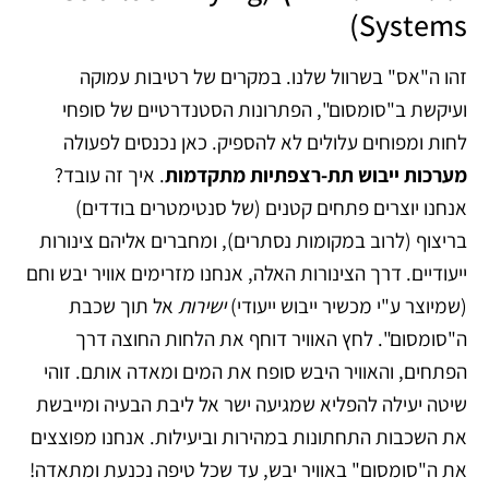
Systems)
זהו ה"אס" בשרוול שלנו. במקרים של רטיבות עמוקה
ועיקשת ב"סומסום", הפתרונות הסטנדרטיים של סופחי
לחות ומפוחים עלולים לא להספיק. כאן נכנסים לפעולה
מערכות ייבוש תת-רצפתיות מתקדמות
. איך זה עובד?
אנחנו יוצרים פתחים קטנים (של סנטימטרים בודדים)
בריצוף (לרוב במקומות נסתרים), ומחברים אליהם צינורות
ייעודיים. דרך הצינורות האלה, אנחנו מזרימים אוויר יבש וחם
(שמיוצר ע"י מכשיר ייבוש ייעודי)
ישירות
אל תוך שכבת
ה"סומסום". לחץ האוויר דוחף את הלחות החוצה דרך
הפתחים, והאוויר היבש סופח את המים ומאדה אותם. זוהי
שיטה יעילה להפליא שמגיעה ישר אל ליבת הבעיה ומייבשת
את השכבות התחתונות במהירות וביעילות. אנחנו מפוצצים
את ה"סומסום" באוויר יבש, עד שכל טיפה נכנעת ומתאדה!