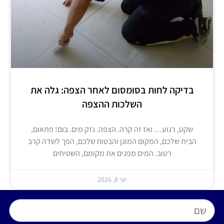
בדיקה לחות בסומסום לאחר הצפה: גלה את
השלכות ההצפה
שקט, רגוע… ואז זה קרה. הצפה. נזק מים. בום! פתאום,
הבית שלכם, המקום המוגן והבטוח שלכם, הפך לשדה קרב
רטוב. המים מפנים את מקומם, השטיחים
יוני 8, 2026